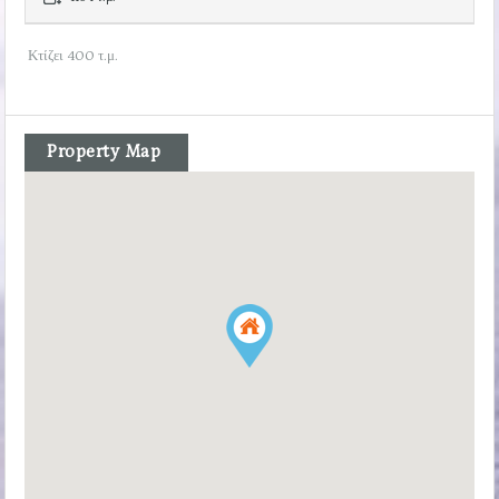
Κτίζει 400 τ.μ.
Property Map