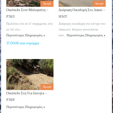
Αγορά
Αγορά
Οικόπεδο Στον Μπλεφούτη –
Δυόροφη Οικοδομή Στο Λακκί –
P363
H507
Πωλείται είτε σε 17 στρέμματα, είτε
Δυόροφη οικοδομή στο κέντρο του
σε 30 είτε…
Λακκιού. Ισόγειο αποτελείται
Περισσότερες Πληροφορίες
από…
Περισσότερες Πληροφορίες
17.000€ ανα στρέμμα
Αγορά
Οικόπεδο Στη Via Savojia –
P369
Περισσότερες Πληροφορίες