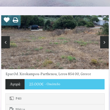
Epar.Od. Xirokampou-Parthenou, Leros 854 00, Greece
Αγορά
25.000€
- Οικόπεδο
Ρ415
1154 τ.μ.