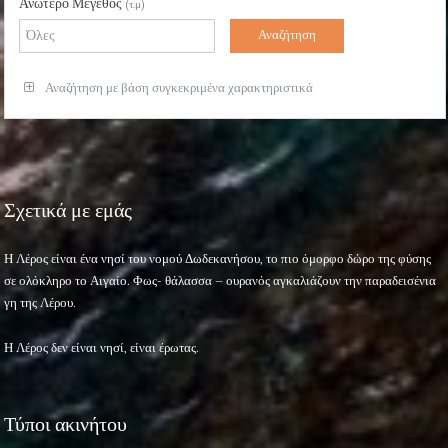
Ανώτερο Μέγεθος
(τ.μ)
Αναζήτηση με βάση συγκεκριμένα χαρακτηριστικά
Σχετικά με εμάς
Η Λέρος είναι ένα νησί του νομού Δωδεκανήσου, το πιο όμορφο δώρο της φύσης
σε ολόκληρο το Αιγαίο. Φως- θάλασσα – ουρανός αγκαλιάζουν την παραδεισένια
γη της Λέρου.
Η Λέρος δεν είναι νησί, είναι έρωτας.
Τύποι ακινήτου